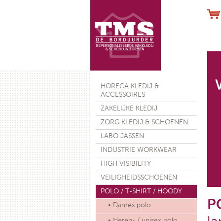
Werkhand
HORECA KLEDIJ &
ACCESSOIRES
ZAKELIJKE KLEDIJ
ZORG KLEDIJ & SCHOENEN
LABO JASSEN
€ 28
INDUSTRIE WORKWEAR
HIGH VISIBILITY
VEILIGHEIDSSCHOENEN
POLO / T-SHIRT / HOODY
P
• Dames polo
• Heren- / unisex polo