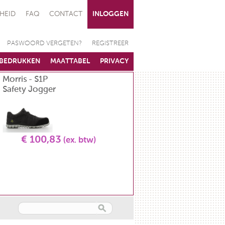
HEID
FAQ
CONTACT
INLOGGEN
PASWOORD VERGETEN?
REGISTREER
BEDRUKKEN
MAATTABEL
PRIVACY
Morris - S1P
Koksvest - unisex - L
Safety Jogger
GR 5580 2900
€ 100,83
(ex. btw)
€ 34,71
(ex. btw)