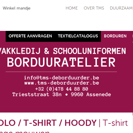
Winkel mandje
HOME
OVER TMS
DUURZAAM
OFFERTE AANVRAGEN
TEXTIELCATALOGUS
BORDUREN
schoen SJ ALLFLEX
Raptor - S1P
Safety Jogger
€ 90,91
(ex. btw)
,10
(ex. btw)
OLO / T-SHIRT / HOODY
| T-shirt