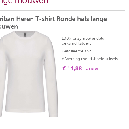
ange mouwen
riban Heren T-shirt Ronde hals lange
ouwen
100% enzymbehandeld
gekamd katoen.
Getailleerde snit.
Afwerking met dubbele stiksels.
€ 14,88
excl BTW