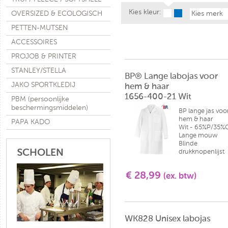
Kies kleur:
OVERSIZED & ECOLOGISCH
Kies merk
PETTEN-MUTSEN
ACCESSOIRES
PROJOB & PRINTER
STANLEY/STELLA
BP® Lange labojas voor
JAKO SPORTKLEDIJ
hem & haar
1656-400-21 Wit
PBM (persoonlijke
beschermingsmiddelen)
BP lange jas voo
hem & haar
PAPA KADO
Wit - 65%P/35%
Lange mouw
Blinde
SCHOLEN
drukknopenlijst
€ 28,99
(ex. btw)
WK828 Unisex labojas