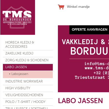
Winkel mandje
OFFERTE AANVRAGEN
Werkhandschoen SJ ALLFLEX
HORECA KLEDIJ &
ACCESSOIRES
ZAKELIJKE KLEDIJ
ZORG KLEDIJ & SCHOENEN
LABO JASSEN
€ 28,10
(ex. btw)
• Labojassen
INDUSTRIE WORKWEAR
HIGH VISIBILITY
VEILIGHEIDSSCHOENEN
LABO JASSEN
POLO / T-SHIRT / HOODY
TRUI / FLEECE / SOFTSHELL