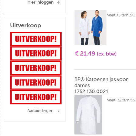
Hier inloggen
Maat XS tem 3XL
Uitverkoop
€ 21,49
(ex. btw)
BP® Katoenen jas voor
dames
1752.130.0021
Maat: 32 tem 56
Aanbiedingen