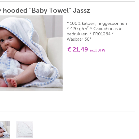
 hooded "Baby Towel" Jassz
* 100% katoen, ringgesponnen
* 420 g/m² * Capuchon is te
bedrukken. * FR01064 *
Wasbaar 60°
€ 21,49
excl BTW