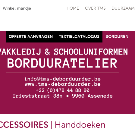
Winkel mandje
HOME
OVER TMS
DUURZAAM
OFFERTE AANVRAGEN
TEXTIELCATALOGUS
BORDUREN
schoen SJ ALLFLEX
Raptor - S1P
Safety Jogger
€ 90,91
(ex. btw)
,10
(ex. btw)
CCESSOIRES
| Handdoeken