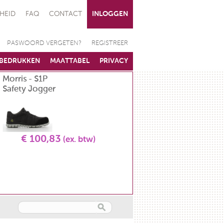
HEID
FAQ
CONTACT
INLOGGEN
PASWOORD VERGETEN?
REGISTREER
BEDRUKKEN
MAATTABEL
PRIVACY
Morris - S1P
Koksvest - unisex - L
Safety Jogger
GR 5580 2900
€ 100,83
(ex. btw)
€ 34,71
(ex. btw)